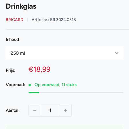
Drinkglas
BRICARD
Artikelnr.:
BR.3024.0318
Inhoud
Onze
€18,99
Prijs:
prijs
Voorraad:
Op voorraad, 11 stuks
Aantal: